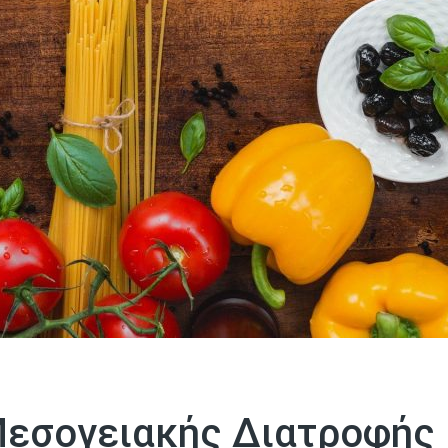
 Μεσογειακής Διατροφής