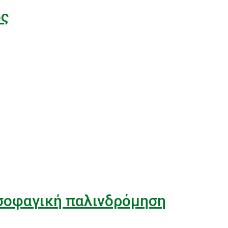
ος
σοφαγική παλινδρόμηση